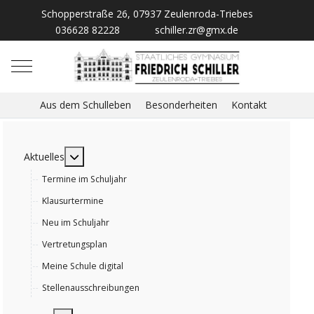
Schopperstraße 26, 07937 Zeulenroda-Triebes
036628 82228
schiller.zr@gmx.de
Mobile Menu Toggle
Aus dem Schulleben
Besonderheiten
Kontakt
MOD_MENU_TOGGLE_SUBMENU_LABEL
Aktuelles
Termine im Schuljahr
Klausurtermine
Neu im Schuljahr
Vertretungsplan
Meine Schule digital
Stellenausschreibungen