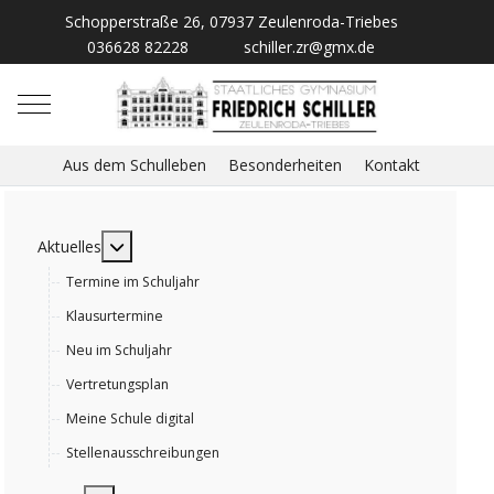
Schopperstraße 26, 07937 Zeulenroda-Triebes
036628 82228
schiller.zr@gmx.de
Mobile Menu Toggle
Aus dem Schulleben
Besonderheiten
Kontakt
MOD_MENU_TOGGLE_SUBMENU_LABEL
Aktuelles
Termine im Schuljahr
Klausurtermine
Neu im Schuljahr
Vertretungsplan
Meine Schule digital
Stellenausschreibungen