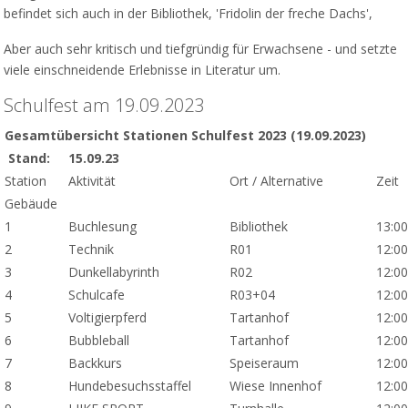
befindet sich auch in der Bibliothek, 'Fridolin der freche Dachs',
Aber auch sehr kritisch und tiefgründig für Erwachsene - und setzte
viele einschneidende Erlebnisse in Literatur um.
Schulfest am 19.09.2023
Gesamtübersicht Stationen Schulfest 2023 (19.09.2023)
Stand:
15.09.23
Station
Aktivität
Ort / Alternative
Zeit
Gebäude
1
Buchlesung
Bibliothek
13:00
2
Technik
R01
12:00
3
Dunkellabyrinth
R02
12:00
4
Schulcafe
R03+04
12:00
5
Voltigierpferd
Tartanhof
12:00
6
Bubbleball
Tartanhof
12:00
7
Backkurs
Speiseraum
12:00
8
Hundebesuchsstaffel
Wiese Innenhof
12:00