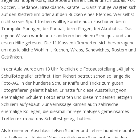
Segel-Schnupper-Kurs, Skateboard-fahren, Lebendtischfußball, Poi,
Soccer, Linedance, Breakdance, Karate …. Ganz mutige wagten sich
auf den Kletterturm oder auf den Rücken eines Pferdes. Wer selbst
nicht so viel Sport treiben wollte, konnte auch zuschauen beim
Trampolin-Springen, bei Radball, beim Ringen, bei Akrobatik… Das
eigene Wissen wurde unter anderem bei einem Schulquiz und zur
ersten Hilfe getestet. Die 11.Klassen kümmerten sich hervorragend
um das leibliche Wohl mit Kuchen, Wraps, Sandwiches, Rostern und
Getränken.
In der Aula wurde um 13 Uhr feierlich die Fotoausstellung „40 Jahre
Schulfotografie“ eröffnet. Herr Richert betreut schon so lange die
Foto-AG, in der hunderte Schüler Kniffe und Tricks zum guten
Fotografieren gelernt haben. Er hatte für diese Ausstellung von
ehemaligen Schülern Fotos erhalten und diese mit seinen jetzigen
Schülern aufgebaut. Zur Vernissage kamen auch zahlreiche
ehemalige Kollegen, die diesmal ihr regelmäßiges gemeinsames
Treffen extra auf das Schulfest gelegt hatten.
Als krönenden Abschluss ließen Schüler und Lehrer hunderte bunte
Luftballons mit kleinen Wunschzetteln vom Schulhof aus in den