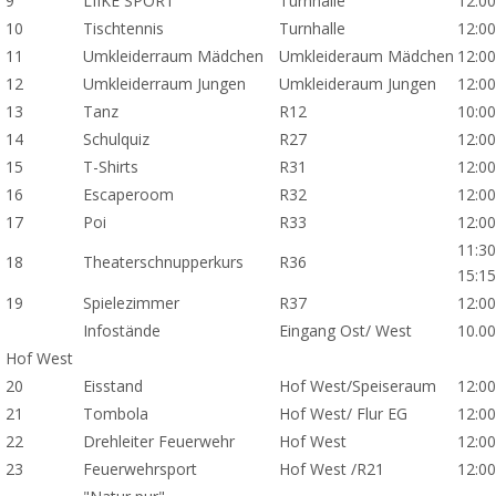
9
LIIKE SPORT
Turnhalle
12:00
10
Tischtennis
Turnhalle
12:00
11
Umkleiderraum Mädchen
Umkleideraum Mädchen
12:00
12
Umkleiderraum Jungen
Umkleideraum Jungen
12:00
13
Tanz
R12
10:00
14
Schulquiz
R27
12:00
15
T-Shirts
R31
12:00
16
Escaperoom
R32
12:00
17
Poi
R33
12:00
11:30
18
Theaterschnupperkurs
R36
15:1
19
Spielezimmer
R37
12:00
Infostände
Eingang Ost/ West
10.00
Hof West
20
Eisstand
Hof West/Speiseraum
12:00
21
Tombola
Hof West/ Flur EG
12:00
22
Drehleiter Feuerwehr
Hof West
12:00
23
Feuerwehrsport
Hof West /R21
12:00