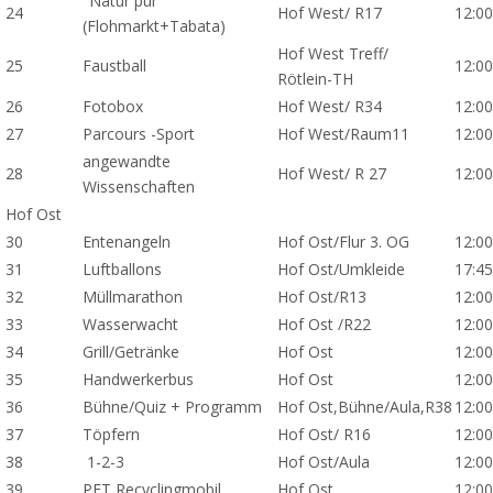
"Natur pur"
24
Hof West/ R17
12:00
(Flohmarkt+Tabata)
Hof West Treff/
25
Faustball
12:00
Rötlein-TH
26
Fotobox
Hof West/ R34
12:00
27
Parcours -Sport
Hof West/Raum11
12:00
angewandte
28
Hof West/ R 27
12:00
Wissenschaften
Hof Ost
30
Entenangeln
Hof Ost/Flur 3. OG
12:00
31
Luftballons
Hof Ost/Umkleide
17:45
32
Müllmarathon
Hof Ost/R13
12:00
33
Wasserwacht
Hof Ost /R22
12:00
34
Grill/Getränke
Hof Ost
12:00
35
Handwerkerbus
Hof Ost
12:00
36
Bühne/Quiz + Programm
Hof Ost,Bühne/Aula,R38
12:00
37
Töpfern
Hof Ost/ R16
12:00
38
1-2-3
Hof Ost/Aula
12:00
39
PET Recyclingmobil
Hof Ost
12:00