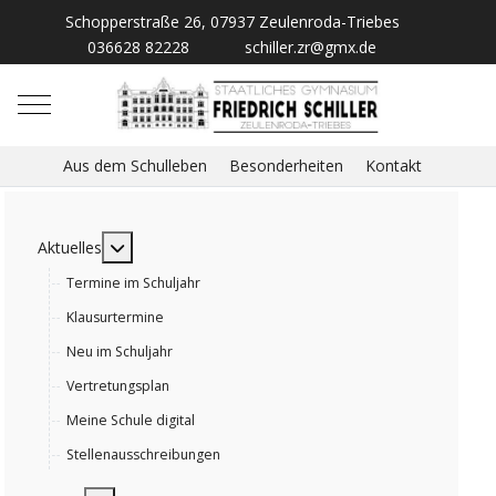
Schopperstraße 26, 07937 Zeulenroda-Triebes
036628 82228
schiller.zr@gmx.de
Mobile Menu Toggle
Aus dem Schulleben
Besonderheiten
Kontakt
MOD_MENU_TOGGLE_SUBMENU_LABEL
Aktuelles
Termine im Schuljahr
Klausurtermine
Neu im Schuljahr
Vertretungsplan
Meine Schule digital
Stellenausschreibungen