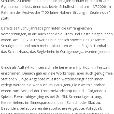
Schulfest zu feiern- das haben alle jetzigen Schüler noch nicht am
Gymnasium erlebt, denn das letzte Schulfest fand am 14.7.2006 im
Rahmen der Festwoche "100 Jahre Höhere Bildung in Zeulenroda"
statt!
Bereits seit Schuljahresbeginn liefen die umfangreichen
Vorbereitungen, in die auch sehr viele Eltern und Gäste eingebunden
waren. Am 09.07.2015 war es nun endlich soweit! Das gesamte
Schulgelände und noch mehr Lokalitäten wie die Engels-Turnhalle,
das Schieszhaus, das Seglerheim in Quingenberg… wurden genutzt.
Gleich als Auftakt konnten sich alle bei einem Hip-Hop im Festzelt
einstimmen. Danach gab es viele Workshops, aber auch genug freie
Stationen. Einige Angebote mussten wetterbedingt nach innen
verlegt werden. So war auch im Haus genug los: weithin hörbar
waren zum Beispiel der Trommelworkshop oder die Didgeridoo –
Spieler. Etwas ruhiger ging es bei Graffiti, Schmuckgestaltung,
Kerzenziehen, im Sinnesparcours, beim Schach oder Skat zu.
Besonders beliebt waren die sportlichen Angebote: Volleyball,