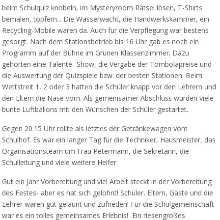
beim Schulquiz knobeln, im Mysteryroom Rätsel lösen, T-Shirts
bemalen, töpfern... Die Wasserwacht, die Handwerkskammer, ein
Recycling-Mobile waren da. Auch für die Verpflegung war bestens
gesorgt. Nach dem Stationsbetrieb bis 16 Uhr gab es noch ein
Programm auf der Bühne im Grünen Klassenzimmer. Dazu
gehörten eine Talente- Show, die Vergabe der Tombolapreise und
die Auswertung der Quizspiele bzw. der besten Stationen. Beim
Wettstreit 1, 2 oder 3 hatten die Schüler knapp vor den Lehrern und
den Eltern die Nase vorn. Als gemeinsamer Abschluss wurden viele
bunte Luftballons mit den Wünschen der Schüler gestartet.
Gegen 20.15 Uhr rollte als letztes der Getränkewagen vom
Schulhof. Es war ein langer Tag für die Techniker, Hausmeister, das
Organisationsteam um Frau Petermann, die Sekretärin, die
Schulleitung und viele weitere Helfer.
Gut ein Jahr Vorbereitung und viel Arbeit steckt in der Vorbereitung
des Festes- aber es hat sich gelohnt! Schüler, Eltern, Gäste und die
Lehrer waren gut gelaunt und zufrieden! Für die Schulgemeinschaft
war es ein tolles gemeinsames Erlebnis! Ein riesengroßes